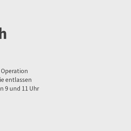
h
 Operation
ie entlassen
en 9 und 11 Uhr