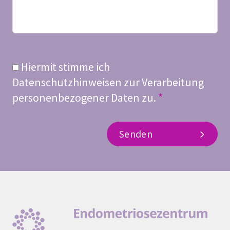
C
Hiermit stimme ich
o
Datenschutzhinweisen zur Verarbeitung
n
personenbezogener Daten zu.
*
s
e
Senden
n
t
*